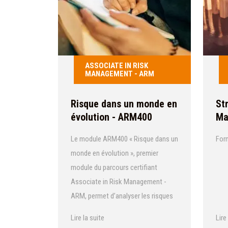
ASSOCIATE IN RISK
MANAGEMENT - ARM
Risque dans un monde en
St
évolution - ARM400
Ma
Le module ARM400 « Risque dans un
Form
monde en évolution », premier
module du parcours certifiant
Associate in Risk Management -
ARM, permet d’analyser les risques
émergents et les évolutions de
Lire la suite
Lire
l’environnement impactant les