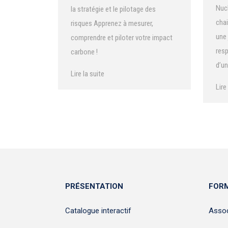
Nucl
la stratégie et le pilotage des
chai
risques Apprenez à mesurer,
une 
comprendre et piloter votre impact
resp
carbone !
d’un
Lire la suite
Anti
Lire
fili
PRÉSENTATION
FORM
Catalogue interactif
Assoc