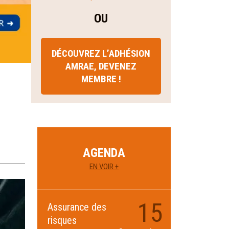
OU
DÉCOUVREZ L’ADHÉSION
AMRAE, DEVENEZ
MEMBRE !
AGENDA
EN VOIR +
15
Assurance des
risques