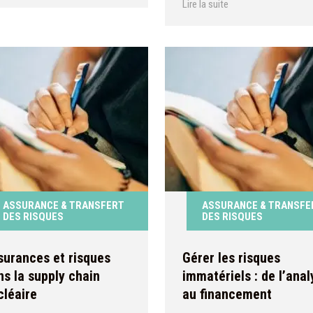
Lire la suite
identifier, évaluer et traiter les
risques à chaque étape, tout en
favorisant la collaboration entre
acteurs.
ASSURANCE & TRANSFERT
ASSURANCE & TRANSFE
DES RISQUES
DES RISQUES
surances et risques
Gérer les risques
ns la supply chain
immatériels : de l’anal
cléaire
au financement