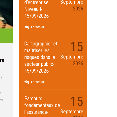
Septembre
d’entreprise –
2026
Niveau I-
15/09/2026
Formation
15
Cartographier et
maîtriser les
Septembre
risques dans le
fre
2026
secteur public-
15/09/2026
 à
Formation
e
15
Parcours
es
fondamentaux de
Septembre
l’assurance-