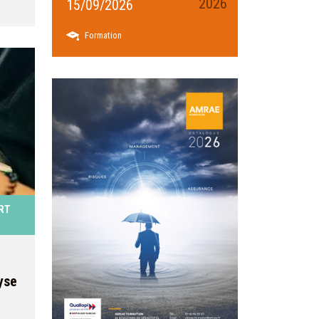
2026
15/09/2026
Formation
 les
RT
yse