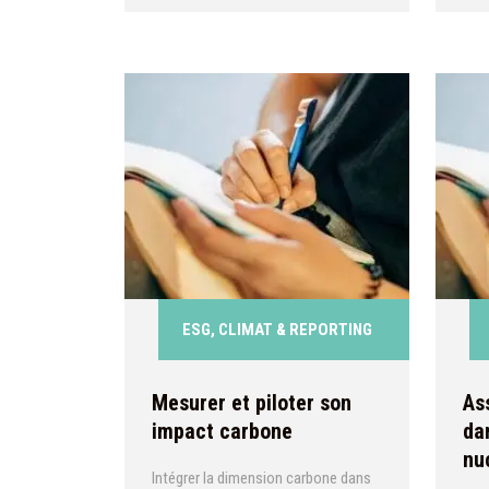
organisations. Il aborde la gestion
des risques, les technologies
émergentes et les enjeux de
résilience.
ESG, CLIMAT & REPORTING
Mesurer et piloter son
As
impact carbone
da
nu
Intégrer la dimension carbone dans