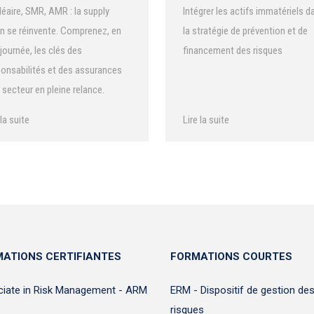
éaire, SMR, AMR : la supply
Intégrer les actifs immatériels d
n se réinvente. Comprenez, en
la stratégie de prévention et de
journée, les clés des
financement des risques
onsabilités et des assurances
 secteur en pleine relance.
cipez les nouveaux risques de la
 la suite
Lire la suite
ère nucléaire.
ATIONS CERTIFIANTES
FORMATIONS COURTES
iate in Risk Management - ARM
ERM - Dispositif de gestion de
risques