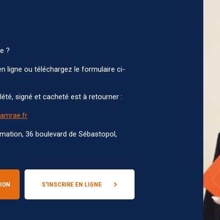
e ?
en ligne ou téléchargez le formulaire ci-
té, signé et cacheté est à retourner :
amrae.fr
mation, 36 boulevard de Sébastopol,
TION
S'INSCRIRE EN LIGNE